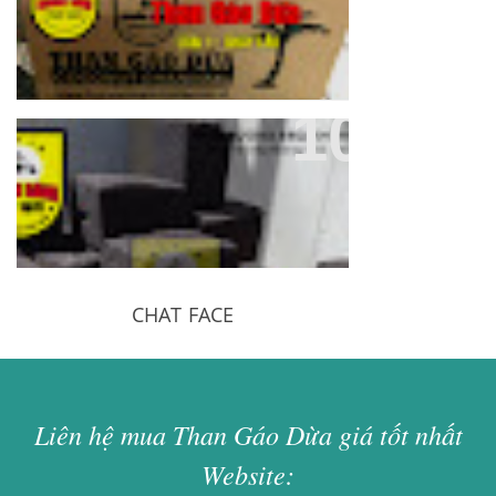
Sáng, Cháy Lâu 3-5 Giờ
Đại Lý Than Gáo Dừa, Than
Nướng BBQ Không Khói Tại
TP.HCM
CHAT FACE
Liên hệ mua Than Gáo Dừa giá tốt nhất
Website: