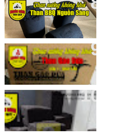
Than Nướng BBQ Không Khói
Nguồn Sáng
Than Gáo Dừa Loại 1 Nguồn
Sáng, Cháy Lâu 3-5 Giờ
Đại Lý Than Gáo Dừa, Than
Nướng BBQ Không Khói Tại
TP.HCM