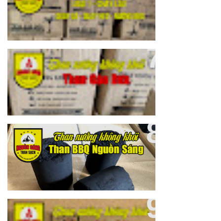
THAN GÁO DỪA BẾN TRE
Than Nướng BBQ Không Khói
Nguồn Sáng
Than Gáo Dừa Loại 1 Nguồn