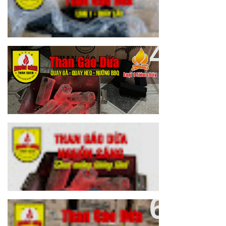
Sản Xuất Than Gáo Dừa, THAN
GÁO DỪA NGUỒN SÁNG
Than Gáo Dừa Không Khói Quận
Gò Vấp
Than Gáo Dừa Không Khói Loại
1 Nguồn Sáng