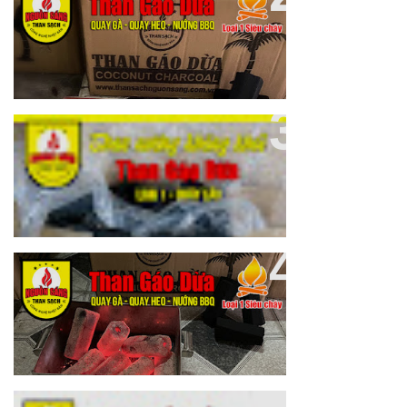
Cung Cấp Than Gáo Dừa Loại 1
Giá Sỉ Cho Nhà Hàng
Than Gáo Dừa Không Khói Giá Sỉ
Cho Nhà Hàng
Sản Xuất Than Gáo Dừa, THAN
GÁO DỪA NGUỒN SÁNG