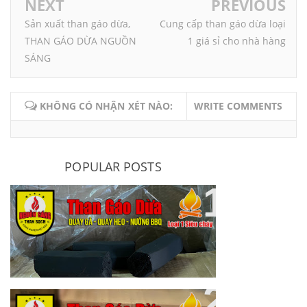
NEXT
PREVIOUS
Sản xuất than gáo dừa,
Cung cấp than gáo dừa loại
THAN GÁO DỪA NGUỒN
1 giá sỉ cho nhà hàng
SÁNG
KHÔNG CÓ NHẬN XÉT NÀO:
WRITE COMMENTS
POPULAR POSTS
Bảng Giá Than Gáo Dừa Giá Sỉ
8000đ/kg - 16,000đ/kg