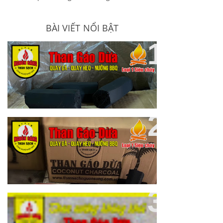
BÀI VIẾT NỔI BẬT
Bảng Giá Than Gáo Dừa Giá Sỉ
8000đ/kg - 16,000đ/kg
Cung Cấp Than Gáo Dừa Loại 1
Giá Sỉ Cho Nhà Hàng
Than Gáo Dừa Không Khói Giá Sỉ
Cho Nhà Hàng