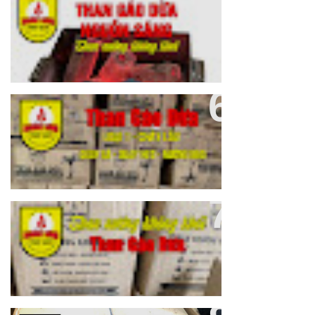
Than Gáo Dừa Không Khói Quận
Gò Vấp
Than Gáo Dừa Không Khói Loại
1 Nguồn Sáng
THAN GÁO DỪA BẾN TRE